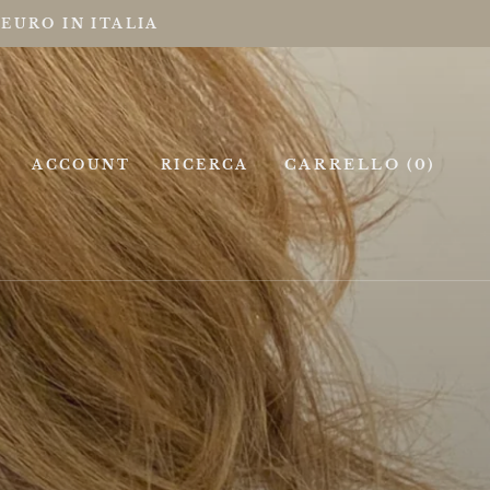
 EURO IN ITALIA
CARRELLO (
0
)
ACCOUNT
RICERCA