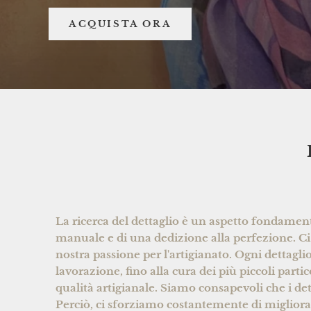
La ricerca del dettaglio è un aspetto fondament
manuale e di una dedizione alla perfezione. Ci
nostra passione per l'artigianato. Ogni dettaglio
lavorazione, fino alla cura dei più piccoli partic
qualità artigianale. Siamo consapevoli che i de
Perciò, ci sforziamo costantemente di migliorare 