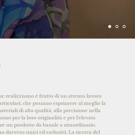
O
he realizziamo è frutto di un attento lavoro
rticolari, che possano esprimere al meglio la
teriali di alta qualità, alla precisione nella
uono per la loro originalità e per l'elevata
are un prodotto da banale a straordinario.
no davvero unici ed esclusivi. La ricerca del