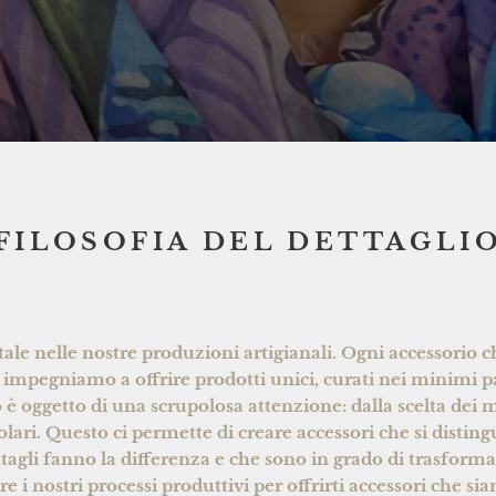
FILOSOFIA DEL DETTAGLI
ale nelle nostre produzioni artigianali. Ogni accessorio c
 impegniamo a offrire prodotti unici, curati nei minimi pa
 è oggetto di una scrupolosa attenzione: dalla scelta dei ma
olari. Questo ci permette di creare accessori che si disting
ttagli fanno la differenza e che sono in grado di trasform
i nostri processi produttivi per offrirti accessori che sia