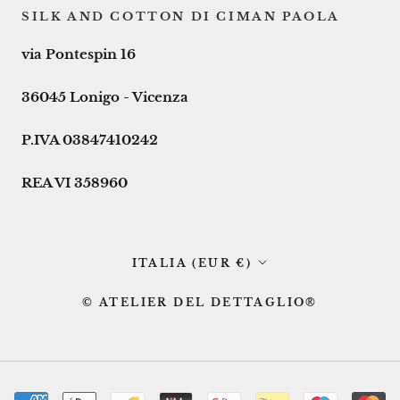
SILK AND COTTON DI CIMAN PAOLA
via Pontespin 16
36045 Lonigo - Vicenza
P.IVA 03847410242
REA VI 358960
Paese/Area
ITALIA (EUR €)
geografica
© ATELIER DEL DETTAGLIO®