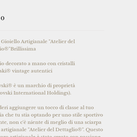
U
90
 Gioiello Artigianale "Atelier del
io®"Brillissima
io decorato a mano con cristalli
ki® vintage autentici
ski® è un marchio di proprietà
ovski International Holdings).
deri aggiungere un tocco di classe al tuo
sia che tu stia optando per uno stile sportivo
nte, non c'è niente di meglio di una sciarpa
o artigianale "Atelier del Dettaglio®". Questo
oro artigianale è stato creato con passione