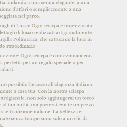
stia andando a una serata elegante, a una
nione d'affari o semplicemente a una
seggiata nel parco.
tagli di Lusso:
Ogni sciarpa è impreziosita
dettagli di lusso realizzati artigianalmente
Argilla Polimerica, che catturano la luce in
o straordinario.
fezione:
Ogni sciarpa è confezionata con
a, perfetta per un regalo speciale o per
colarti.
o possibile l'accesso all'eleganza italiana
mente a casa tua. Con la nostra sciarpa
o artigianale, non solo aggiungerai un tocco
se al tuo outfit, ma porterai con te un pezzo
ura e tradizione italiane. La bellezza e
ianato senza tempo sono solo a un clic di
a.