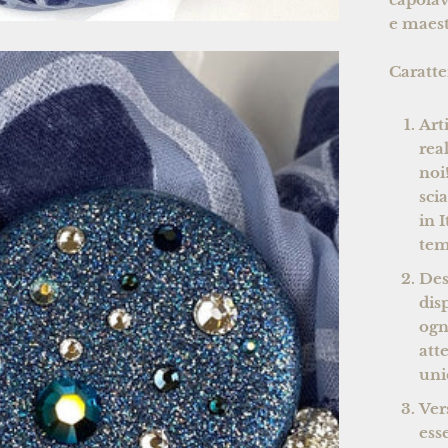
e maestr
Caratte
Art
rea
noi
sci
in 
tem
Des
disp
ogn
att
uni
Vers
ess