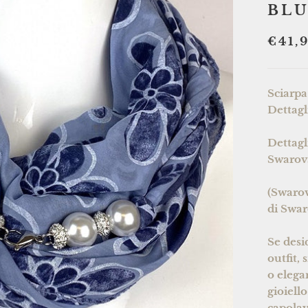
BL
€41,
Sciarpa
Dettagl
Dettagl
Swarovs
(Swarov
di Swar
Se desi
outfit, 
o elega
gioiell
capolav