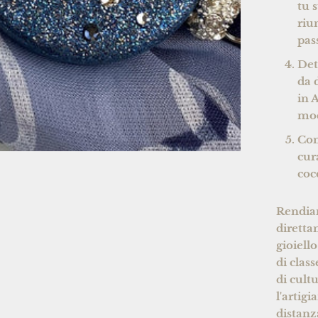
tu 
riu
pas
Det
da 
in 
mod
Con
cur
coc
Rendiam
diretta
gioiell
di clas
di cult
l'artig
distanz