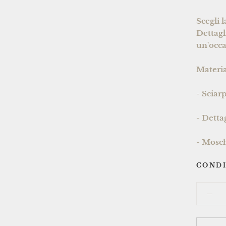
Scegli l
Dettagl
un'occa
Material
- Sciar
- Detta
- Mosch
CONDI