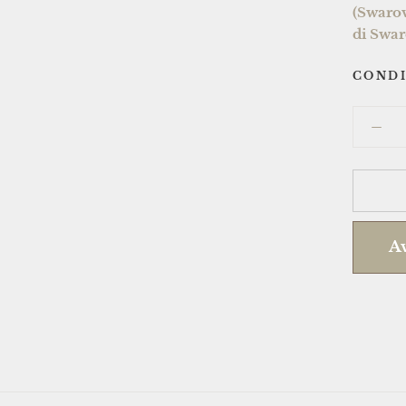
(Swarov
di Swar
CONDI
Av