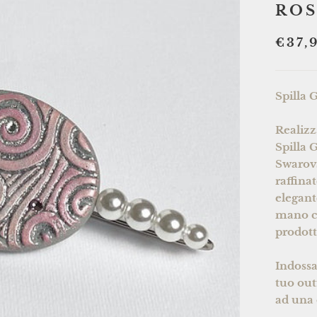
ROS
€37,
Spilla 
Realizz
Spilla 
Swarovs
raffina
elegant
mano co
prodott
Indossa
tuo out
ad una 