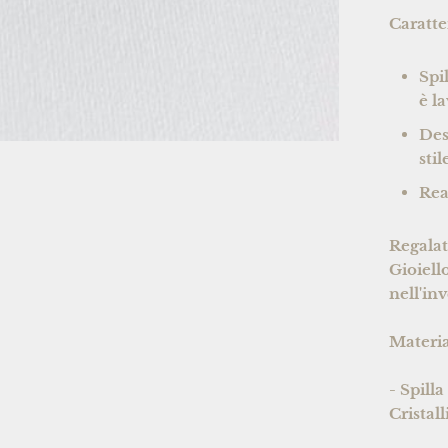
Caratte
Spi
è l
Des
sti
Rea
Regalati
Gioiell
nell'in
Material
- Spill
Cristal