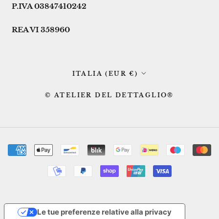
P.IVA 03847410242
REA VI 358960
Paese/Area
ITALIA (EUR €)
geografica
© ATELIER DEL DETTAGLIO®
Le tue preferenze relative alla privacy